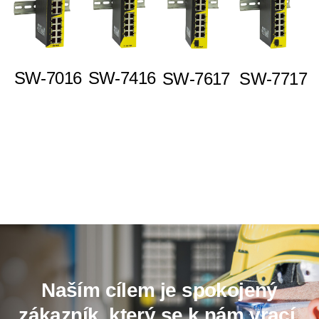
SW-7016
SW-7416
SW-7617
SW-7717
Naším cílem je spokojený
zákazník, který se k nám vrací.