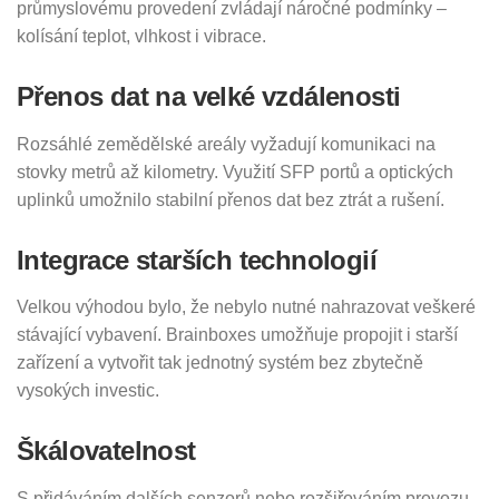
průmyslovému provedení zvládají náročné podmínky –
kolísání teplot, vlhkost i vibrace.
Přenos dat na velké vzdálenosti
Rozsáhlé zemědělské areály vyžadují komunikaci na
stovky metrů až kilometry. Využití SFP portů a optických
uplinků umožnilo stabilní přenos dat bez ztrát a rušení.
Integrace starších technologií
Velkou výhodou bylo, že nebylo nutné nahrazovat veškeré
stávající vybavení. Brainboxes umožňuje propojit i starší
zařízení a vytvořit tak jednotný systém bez zbytečně
vysokých investic.
Škálovatelnost
S přidáváním dalších senzorů nebo rozšiřováním provozu