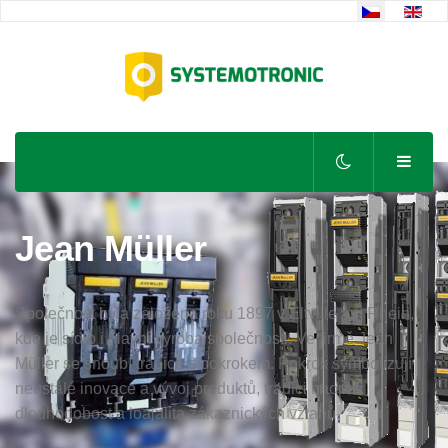
Zvolte jazyk
Jean Müller
Společnost byla založena roku 1897 v Eltville am Rhein,
kde je sídlo i hlavní výroba společnosti. Ve firmě Jean
Müller se snoubí tradice s pokrokem. Pokrok symbolizují
neustálé inovace a vývoj produktů, tradici naopak
dlouhodobost a loajalita zákaznických vztahů.