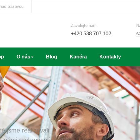
 nad Sázavou
Zavolejte nám:
N
+420 538 707 102
s
op
O nás
Blog
Kariéra
Kontakty
é jsme realizovali
ní námi realizované