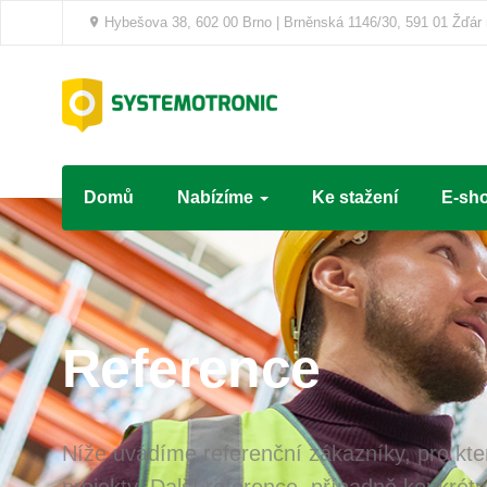
Hybešova 38, 602 00 Brno | Brněnská 1146/30, 591 01 Žďár
Domů
Nabízíme
Ke stažení
E-sh
Reference
Níže uvádíme referenční zákazníky, pro kter
projekty. Další reference, případně konkrét