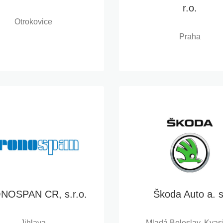
r.o.
Otrokovice
Praha
NOSPAN CR, s.r.o.
Škoda Auto a. s
Jihlava
Mladá Boleslav, Kvasi