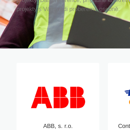
projekty s Vámi rádi probereme osobně.
ABB, s. r.o.
Cont