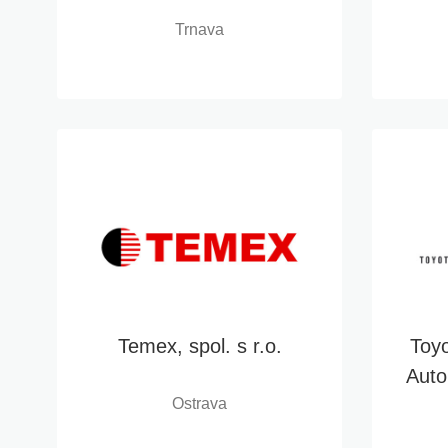
Trnava
Temex, spol. s r.o.
Toyo
Auto
Ostrava