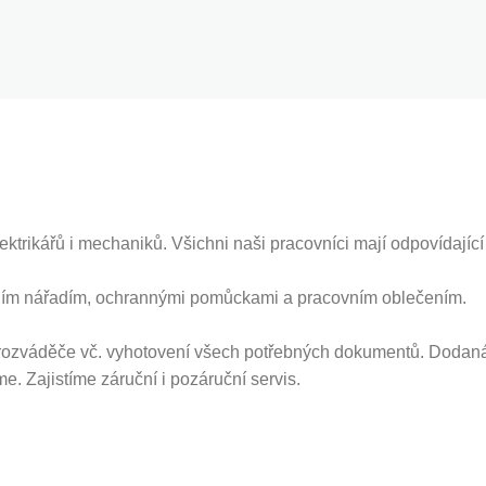
trikářů i mechaniků. Všichni naši pracovníci mají odpovídající 
litním nářadím, ochrannými pomůckami a pracovním oblečením.
u rozváděče vč. vyhotovení všech potřebných dokumentů. Dodan
. Zajistíme záruční i pozáruční servis.