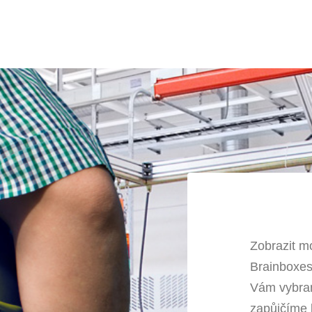
Zobrazit m
Brainboxes
Vám vybran
zapůjčíme 