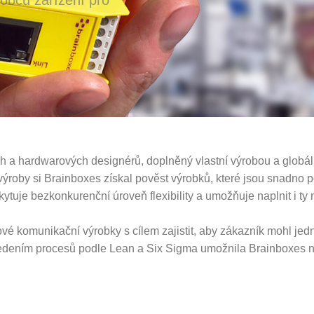
h a hardwarových designérů, doplněný vlastní výrobou a globál
ýroby si Brainboxes získal pověst výrobků, které jsou snadno p
ytuje bezkonkurenční úroveň flexibility a umožňuje naplnit i ty 
vé komunikační výrobky s cílem zajistit, aby zákazník mohl jedno
zavedením procesů podle Lean a Six Sigma umožnila Brainboxes 