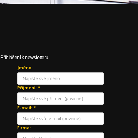
Přihlášení k newsletteru
Jméno:
Přijmení: *
E-mail: *
Firma: