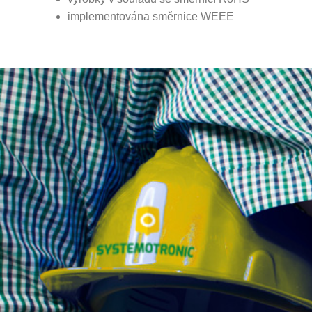
implementována směrnice WEEE