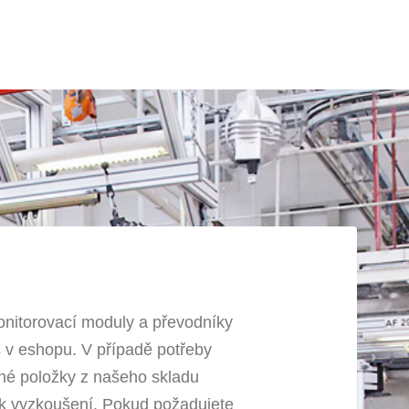
onitorovací moduly a převodníky
 v eshopu. V případě potřeby
é položky z našeho skladu
k vyzkoušení. Pokud požadujete