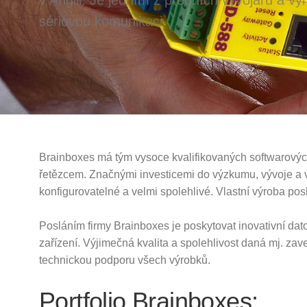
sériovou komunikaci.
Brainboxes má tým vysoce kvalifikovaných softwarovýc
řetězcem. Značnými investicemi do výzkumu, vývoje a v
konfigurovatelné a velmi spolehlivé. Vlastní výroba posk
Posláním firmy Brainboxes je poskytovat inovativní dato
zařízení. Výjimečná kvalita a spolehlivost daná mj. 
technickou podporu všech výrobků.
Portfolio Brainboxes: