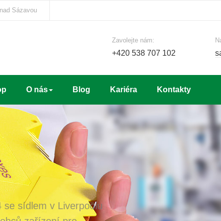
 nad Sázavou
Zavolejte nám:
N
+420 538 707 102
s
op
O nás
Blog
Kariéra
Kontakty
 se sídlem v Liverpoolu
robců zařízení pro