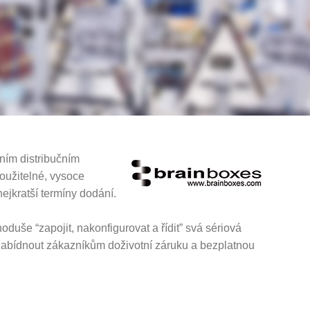
ním distribučním
oužitelné, vysoce
nejkratší termíny dodání.
duše “zapojit, nakonfigurovat a řídit” svá sériová
nabídnout zákazníkům doživotní záruku a bezplatnou