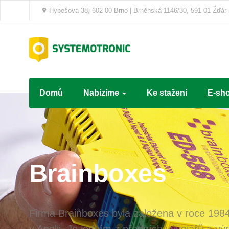
Hybešova 38, 602 00 Brno | Brněnská 1146/30, 591 01 Žďár
Domů
Nabízíme
Ke stažení
E-sh
Brainboxes
Firma Brainboxes byla založena v roce 1984
v Anglii. Je jedním z předních vývojářů a vý