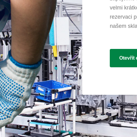
velmi krátk
rezervaci
našem skl
Otevřít